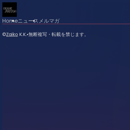
Home
ニュース
メルマガ
©
Zaiko
K.K.
•
無断複写・転載を禁じます。